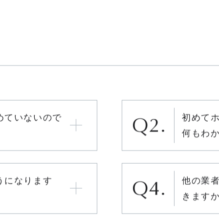
めていないので
初めて
何もわ