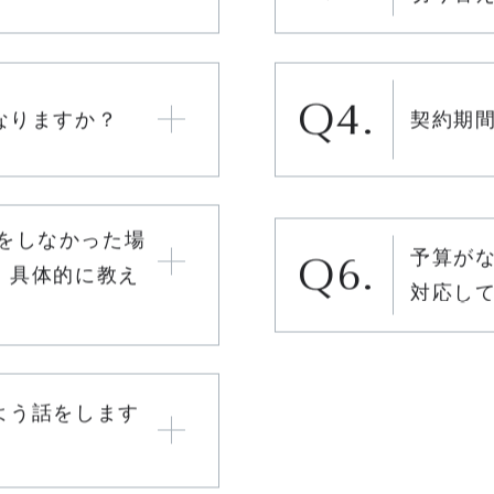
サポート
切り替
なりますか？
契約期
トをしなかった場
予算が
、具体的に教え
対応し