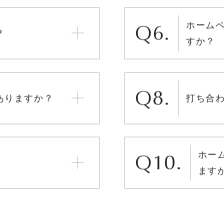
うになります
他の業
きます
ホーム
？
すか？
ありますか？
打ち合
ホー