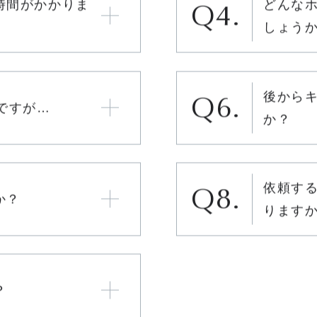
具体的
時間がかかりま
どんなホ
しょう
後から
ですが…
か？
依頼す
か？
ります